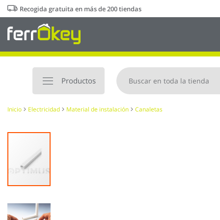
Ir
Recogida gratuita en más de 200 tiendas
al
contenido
Productos
Inicio
Electricidad
Material de instalación
Canaletas
Saltar
al
final
de
la
galería
de
imágenes