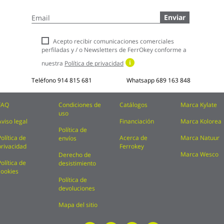
Inscríbase
Enviar
a
nuestro
boletín
Acepto recibir comunicaciones comerciales
de
perfiladas y / o Newsletters de FerrOkey conforme a
noticias:
nuestra
Política de privacidad
Teléfono
914 815 681
Whatsapp
689 163 848
FAQ
Condiciones de
Catálogos
Marca Kylate
uso
Aviso legal
Financiación
Marca Kolorea
Política de
Política de
Acerca de
Marca Natuur
envíos
privacidad
Ferrokey
Marca Wesco
Derecho de
Política de
desistimiento
cookies
Política de
devoluciones
Mapa del sitio