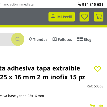
914 815 681
Financiación inmediata
Mi 
Mi Perfil
Buscar
Tiendas
Folletos
Blog
ta adhesiva tapa extraible
 25 x 16 mm 2 m inofix 15 pz
Ref:
50563
esiva base y tapa 25x16 mm
Ver más