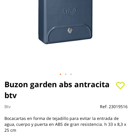
Saltar
Buzon garden abs antracita
al
btv
comienzo
de
la
Btv
Ref:
23019516
galería
de
Bocacartas en forma de tejadillo para evitar la entrada de
imágenes
agua, cuerpo y puerta en ABS de gran resistencia. h 33 x 8,3 x
25 cm