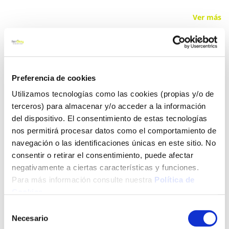
Ver más
21,50 €
Preferencia de cookies
Añadir al carrito
Utilizamos tecnologías como las cookies (propias y/o de
terceros) para almacenar y/o acceder a la información
del dispositivo. El consentimiento de estas tecnologías
nos permitirá procesar datos como el comportamiento de
Click&Collect - Recogida gratis
Envío a domicilio:
en nuestras tiendas
5 días hábiles
navegación o las identificaciones únicas en este sitio. No
consentir o retirar el consentimiento, puede afectar
negativamente a ciertas características y funciones.
+ INFO
Para más información consulte nuestra
Política de
Cookies
.
Selección
LOCALIZA TU TIENDA MÁS CERCANA
Necesario
de