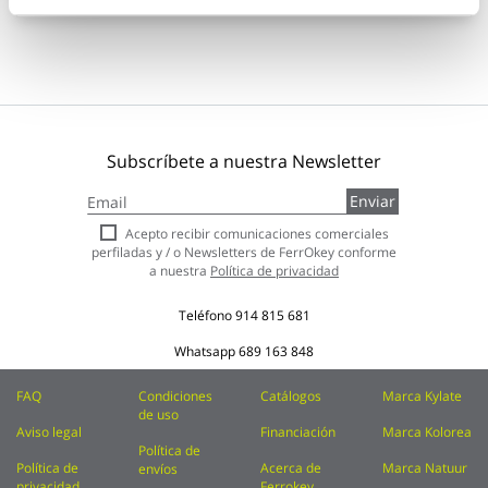
Subscríbete a nuestra Newsletter
Inscríbase
Enviar
a
nuestro
Acepto recibir comunicaciones comerciales
boletín
perfiladas y / o Newsletters de FerrOkey conforme
de
a nuestra
Política de privacidad
noticias:
Teléfono
914 815 681
Whatsapp
689 163 848
FAQ
Condiciones
Catálogos
Marca Kylate
de uso
Aviso legal
Financiación
Marca Kolorea
Política de
Política de
Acerca de
Marca Natuur
envíos
privacidad
Ferrokey