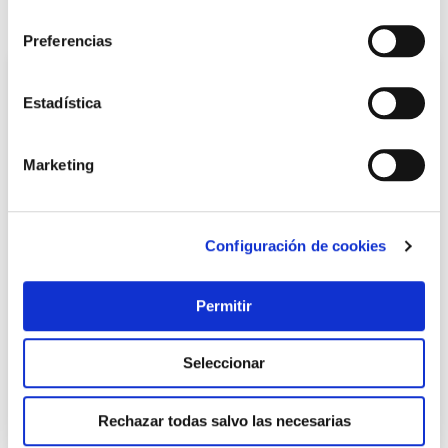
consentimiento
También te puede interesar
Preferencias
Estadística
Marketing
Configuración de cookies
Buzon exter. natuur acero blanco
Natuur
Permitir
Seleccionar
23,45 €
Rechazar todas salvo las necesarias
Añadir al carrito