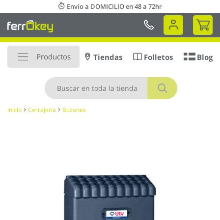
Ir
Envío a DOMICILIO en 48 a 72hr
al
Mi 
contenido
Productos
Tiendas
Folletos
Blog
Buscar
Inicio
Cerrajería
Buzones
Saltar
al
final
de
la
galería
de
imágenes