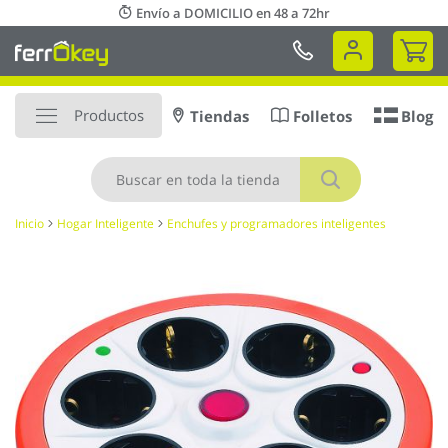
Ir
Envío a DOMICILIO en 48 a 72hr
al
Mi 
contenido
Productos
Tiendas
Folletos
Blog
Buscar
Inicio
Hogar Inteligente
Enchufes y programadores inteligentes
Saltar
al
final
de
la
galería
de
imágenes