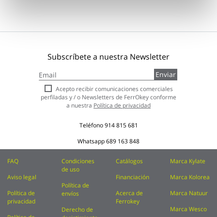
Subscríbete a nuestra Newsletter
Inscríbase
Enviar
a
nuestro
Acepto recibir comunicaciones comerciales
boletín
perfiladas y / o Newsletters de FerrOkey conforme
de
a nuestra
Política de privacidad
noticias:
Teléfono
914 815 681
Whatsapp
689 163 848
FAQ
Condiciones
Catálogos
Marca Kylate
de uso
Aviso legal
Financiación
Marca Kolorea
Política de
Política de
Acerca de
Marca Natuur
envíos
privacidad
Ferrokey
Marca Wesco
Derecho de