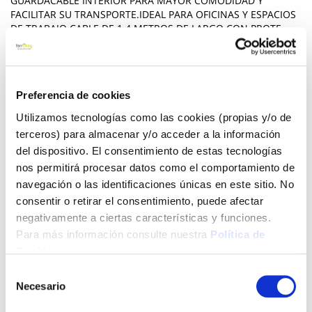
GUARDACABLE INTERIOR PARA MAYOR COMODIDAD Y
FACILITAR SU TRANSPORTE.IDEAL PARA OFICINAS Y ESPACIOS
DE TRABAJO.CABLE DE 1.4 METROS DE LARGO.CON PROTE
CCIÓN PARA SOBRETENSIÓN Y SOBRECARGA.SISTEMA DE
PROTECCIÓN INFANTIL E INDICADORES LUMINOSOS.CON LA
GARANTÍA DE GARZA POWER.
Preferencia de cookies
Ver más
Utilizamos tecnologías como las cookies (propias y/o de
26,64 €
terceros) para almacenar y/o acceder a la información
del dispositivo. El consentimiento de estas tecnologías
nos permitirá procesar datos como el comportamiento de
Agotado
navegación o las identificaciones únicas en este sitio. No
consentir o retirar el consentimiento, puede afectar
Introduce tu e-mail y te avisaremos si el artículo vuelve a
negativamente a ciertas características y funciones.
estar disponible.
Para más información consulte nuestra
Política de
Avisarme
Cookies
.
Selección
Necesario
de
También te puede interesar
consentimiento