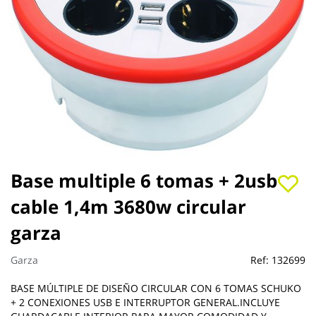
Saltar
Base multiple 6 tomas + 2usb
al
cable 1,4m 3680w circular
comienzo
de
garza
la
galería
de
Garza
Ref:
132699
imágenes
BASE MÚLTIPLE DE DISEÑO CIRCULAR CON 6 TOMAS SCHUKO
+ 2 CONEXIONES USB E INTERRUPTOR GENERAL.INCLUYE