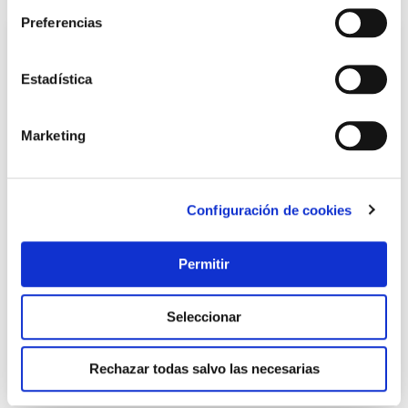
Preferencias
Estadística
Marketing
Configuración de cookies
Termostato programable compacto coati
Coati
Permitir
27,75 €
Seleccionar
Añadir al carrito
Rechazar todas salvo las necesarias