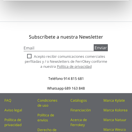
Subscríbete a nuestra Newsletter
Inscríbase
Enviar
a
nuestro
Acepto recibir comunicaciones comerciales
boletín
perfiladas y / o Newsletters de FerrOkey conforme
de
a nuestra
Política de privacidad
noticias:
Teléfono
914 815 681
Whatsapp
689 163 848
FAQ
Condiciones
Catálogos
Marca Kylate
de uso
Aviso legal
Financiación
Marca Kolorea
Política de
Política de
Acerca de
Marca Natuur
envíos
privacidad
Ferrokey
Marca Wesco
Derecho de