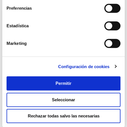
Preferencias
Estadística
Marketing
Configuración de cookies
Foco proyector led con tripode ip65 luz fria 10000lm
2x50w matel
Permitir
Matel
64,60 €
Seleccionar
Añadir al carrito
Rechazar todas salvo las necesarias