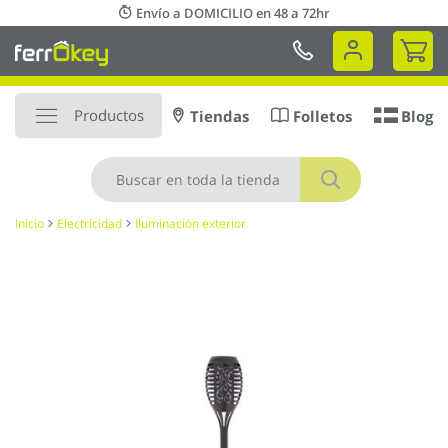
Ir
Envío a DOMICILIO en 48 a 72hr
al
Mi 
contenido
Productos
Tiendas
Folletos
Blog
Buscar
Inicio
Electricidad
Iluminación exterior
Saltar
al
final
de
la
galería
de
imágenes