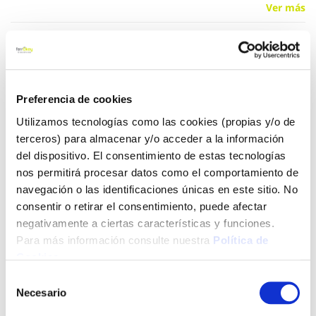
Ver más
20,00 €
Preferencia de cookies
Añadir al carrito
Utilizamos tecnologías como las cookies (propias y/o de
terceros) para almacenar y/o acceder a la información
del dispositivo. El consentimiento de estas tecnologías
Click&Collect - Recogida gratis
Envío a domicilio:
nos permitirá procesar datos como el comportamiento de
en nuestras tiendas
5 días hábiles
navegación o las identificaciones únicas en este sitio. No
consentir o retirar el consentimiento, puede afectar
negativamente a ciertas características y funciones.
+ INFO
Para más información consulte nuestra
Política de
Cookies
.
Selección
LOCALIZA TU TIENDA MÁS CERCANA
Necesario
de
consentimiento
También te puede interesar