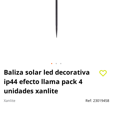
Saltar
Baliza solar led decorativa
al
ip44 efecto llama pack 4
comienzo
de
unidades xanlite
la
galería
de
Xanlite
Ref:
23019458
imágenes