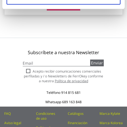
Añadir al carrito
Subscríbete a nuestra Newsletter
Inscríbase
Enviar
a
nuestro
Acepto recibir comunicaciones comerciales
boletín
perfiladas y / o Newsletters de FerrOkey conforme
de
a nuestra
Política de privacidad
noticias:
Teléfono
914 815 681
Whatsapp
689 163 848
FAQ
Condiciones
Catálogos
Marca Kylate
de uso
Aviso legal
Financiación
Marca Kolorea