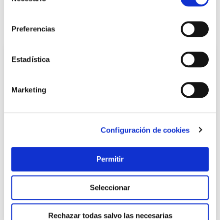
de
LOCALIZA TU TIENDA MÁS CERCANA
consentimiento
También te puede interesar
Preferencias
Estadística
Marketing
Configuración de cookies
Aplique solar vio 3,7w 120 lm 4000k cristalrecord
Permitir
Cristalrecord
Seleccionar
24,74 €
Rechazar todas salvo las necesarias