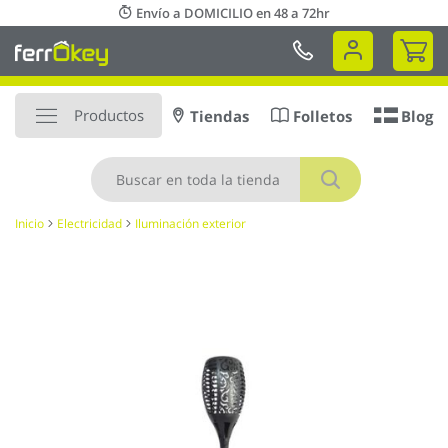
Ir
Envío a DOMICILIO en 48 a 72hr
al
Mi 
contenido
Productos
Tiendas
Folletos
Blog
Buscar
Inicio
Electricidad
Iluminación exterior
Saltar
al
final
de
la
galería
de
imágenes