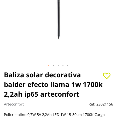
Saltar
Baliza solar decorativa
al
balder efecto llama 1w 1700k
comienzo
de
2,2ah ip65 arteconfort
la
galería
de
Arteconfort
Ref:
23021156
imágenes
Policristalino 0,7W 5V 2,2Ah LED 1W 15-80Lm 1700K Carga