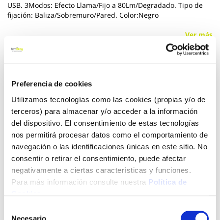
USB. 3Modos: Efecto Llama/Fijo a 80Lm/Degradado. Tipo de
fijación: Baliza/Sobremuro/Pared. Color:Negro
Ver más
17,94 €
Preferencia de cookies
Utilizamos tecnologías como las cookies (propias y/o de
Añadir al carrito
terceros) para almacenar y/o acceder a la información
del dispositivo. El consentimiento de estas tecnologías
nos permitirá procesar datos como el comportamiento de
navegación o las identificaciones únicas en este sitio. No
Click&Collect - Recogida gratis
Envío a domicilio:
en nuestras tiendas
5 días hábiles
consentir o retirar el consentimiento, puede afectar
negativamente a ciertas características y funciones.
Para más información consulte nuestra
Política de
+ INFO
Cookies
.
Selección
Necesario