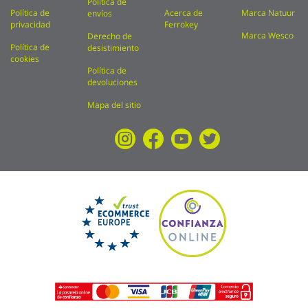
Política de
Política de
Acerca de
Marca Natuur
envíos
privacidad
Ferrokey
Marca Wesco
Derecho de
Política de
desistimiento
cookies
Política de
devoluciones
Mapa del sitio