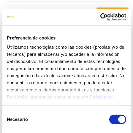
3,80 €
Añadir al carrito
Preferencia de cookies
Utilizamos tecnologías como las cookies (propias y/o de
terceros) para almacenar y/o acceder a la información
del dispositivo. El consentimiento de estas tecnologías
Click&Collect - Recogida gratis
Envío a domicilio:
en nuestras tiendas
5 días hábiles
nos permitirá procesar datos como el comportamiento de
navegación o las identificaciones únicas en este sitio. No
consentir o retirar el consentimiento, puede afectar
+ INFO
negativamente a ciertas características y funciones.
Para más información consulte nuestra
Política de
Cookies
.
LOCALIZA TU TIENDA MÁS CERCANA
Selección
Necesario
de
También te puede interesar
consentimiento