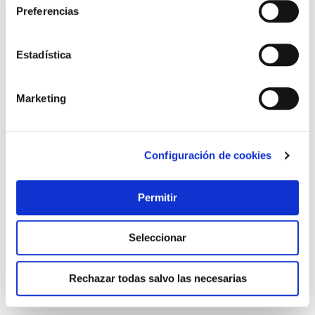
Preferencias
Estadística
Marketing
Configuración de cookies
Goma olla pres 22cm goma perfect 3,4,5,6,5 y 8.5lt wmf
Wmf
Permitir
15,15 €
Seleccionar
Añadir al carrito
Rechazar todas salvo las necesarias