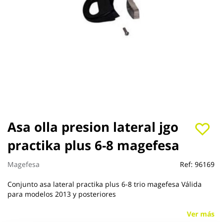
Saltar
Asa olla presion lateral jgo
al
practika plus 6-8 magefesa
comienzo
de
la
Magefesa
Ref:
96169
galería
de
Conjunto asa lateral practika plus 6-8 trio magefesa Válida
imágenes
para modelos 2013 y posteriores
Ver más