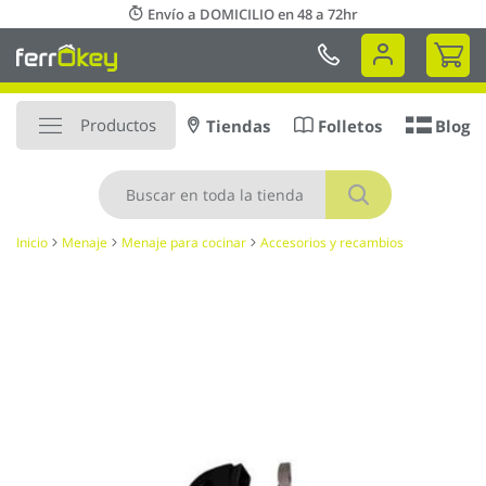
Ir
Envío a DOMICILIO en 48 a 72hr
al
Mi 
contenido
Productos
Tiendas
Folletos
Blog
Buscar
Inicio
Menaje
Menaje para cocinar
Accesorios y recambios
Saltar
al
final
de
la
galería
de
imágenes