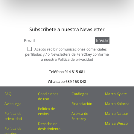
Subscríbete a nuestra Newsletter
Inscríbase
Enviar
a
nuestro
Acepto recibir comunicaciones comerciales
boletín
perfiladas y / o Newsletters de FerrOkey conforme
de
a nuestra
Política de privacidad
noticias:
Teléfono
914 815 681
Whatsapp
689 163 848
FAQ
Condiciones
Catálogos
Marca Kylate
de uso
Aviso legal
Financiación
Marca Kolorea
Política de
Política de
Acerca de
Marca Natuur
envíos
privacidad
Ferrokey
Marca Wesco
Derecho de
Política de
desistimiento
cookies