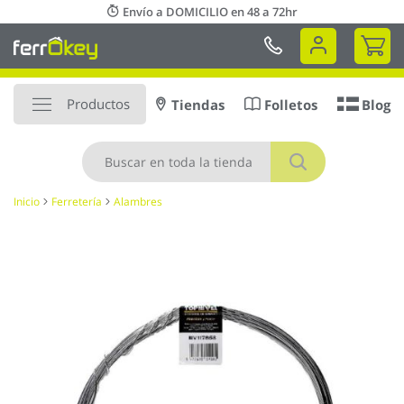
Ir
Envío a DOMICILIO en 48 a 72hr
al
Mi 
contenido
Productos
Tiendas
Folletos
Blog
Buscar
Inicio
Ferretería
Alambres
Saltar
al
final
de
la
galería
de
imágenes