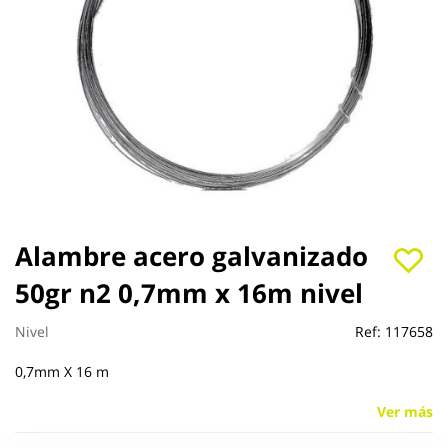
Saltar
Alambre acero galvanizado
al
50gr n2 0,7mm x 16m nivel
comienzo
de
la
Nivel
Ref:
117658
galería
de
0,7mm X 16 m
imágenes
Ver más