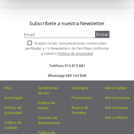
Subscríbete a nuestra Newsletter
Inscríbase
Enviar
a
nuestro
Acepto recibir comunicaciones comerciales
boletín
perfiladas y / o Newsletters de FerrOkey conforme
de
a nuestra
Política de privacidad
noticias:
Teléfono
914 815 681
Whatsapp
689 163 848
FAQ
Condiciones
Catálogos
Marca Kylate
de uso
Aviso legal
Financiación
Marca Kolorea
Política de
Política de
Acerca de
Marca Natuur
envíos
privacidad
Ferrokey
Marca Wesco
Derecho de
Política de
desistimiento
cookies
Política de