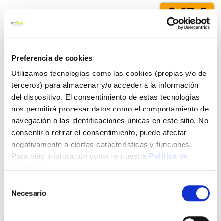
0,67 €
Añadir al carrito
Preferencia de cookies
Utilizamos tecnologías como las cookies (propias y/o de
terceros) para almacenar y/o acceder a la información
Click&Collect - Recogida gratis
Envío a domicilio:
del dispositivo. El consentimiento de estas tecnologías
en nuestras tiendas
5 días hábiles
nos permitirá procesar datos como el comportamiento de
navegación o las identificaciones únicas en este sitio. No
consentir o retirar el consentimiento, puede afectar
+ INFO
negativamente a ciertas características y funciones.
Para más información consulte nuestra
Política de
Cookies
.
LOCALIZA TU TIENDA MÁS CERCANA
Selección
Necesario
de
También te puede interesar
consentimiento