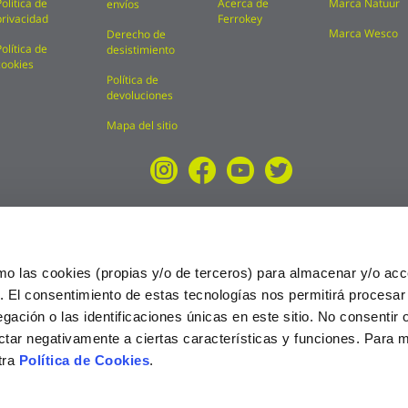
Política de
Acerca de
Marca Natuur
envíos
privacidad
Ferrokey
Marca Wesco
Derecho de
Política de
desistimiento
cookies
Política de
devoluciones
Mapa del sitio
mo las cookies (propias y/o de terceros) para almacenar y/o acc
o. El consentimiento de estas tecnologías nos permitirá procesa
ción o las identificaciones únicas en este sitio. No consentir o 
ctar negativamente a ciertas características y funciones. Para 
tra
Política de Cookies
.