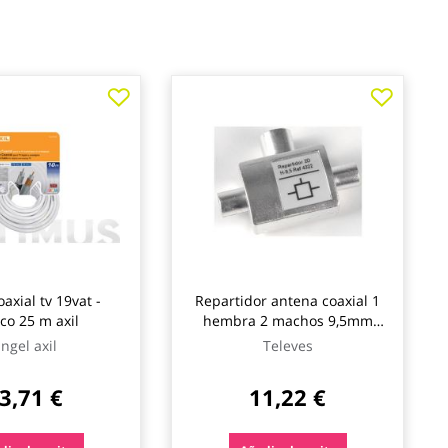
axial tv 19vat -
Repartidor antena coaxial 1
co 25 m axil
hembra 2 machos 9,5mm
televes
ngel axil
Televes
3,71 €
11,22 €