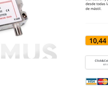
desde todas l
de mástil.
10,44
Click&Col
en 