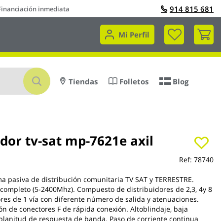
914 815 681
Financiación inmediata
Mi 
Mi Perfil
Buscar
Tiendas
Folletos
Blog
dor tv-sat mp-7621e axil
Ref:
78740
a pasiva de distribución comunitaria TV SAT y TERRESTRE.
ompleto (5-2400Mhz). Compuesto de distribuidores de 2,3, 4y 8
ores de 1 vía con diferente número de salida y atenuaciones.
ión de conectores F de rápida conexión. Altoblindaje, baja
planitud de respuesta de banda. Paso de corriente continua