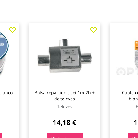
blanco
Bolsa repartidor. cei 1m-2h +
Cable co
dc televes
blan
Televes
E
14,18 €
1