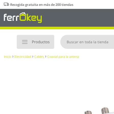
Ir
Recogida gratuita en más de 200 tiendas
al
contenido
Productos
Inicio
Electricidad
Cables
Coaxial para la antena
Saltar
al
final
de
la
galería
de
imágenes