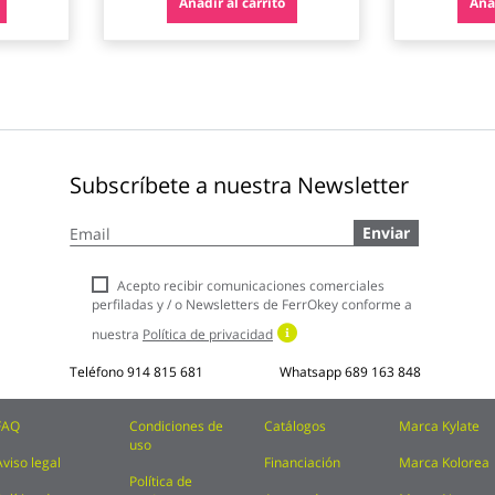
Añadir al carrito
Añad
Subscríbete a nuestra Newsletter
Inscríbase
Enviar
a
nuestro
boletín
Acepto recibir comunicaciones comerciales
de
perfiladas y / o Newsletters de FerrOkey conforme a
noticias:
nuestra
Política de privacidad
Teléfono
914 815 681
Whatsapp
689 163 848
FAQ
Condiciones de
Catálogos
Marca Kylate
uso
Aviso legal
Financiación
Marca Kolorea
Política de