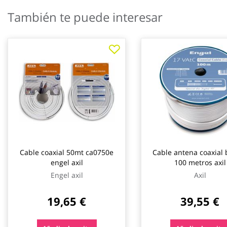
galería
También te puede interesar
de
imágenes
Cable coaxial 50mt ca0750e
Cable antena coaxial 
engel axil
100 metros axil
Engel axil
Axil
19,65 €
39,55 €