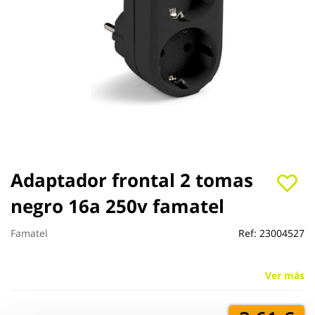
Saltar
Adaptador frontal 2 tomas
al
negro 16a 250v famatel
comienzo
de
la
Famatel
Ref:
23004527
galería
de
imágenes
Ver más