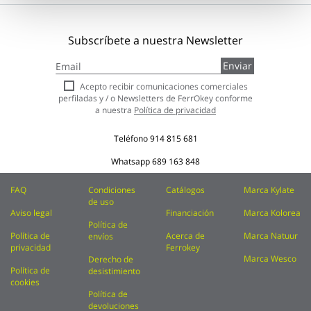
Subscríbete a nuestra Newsletter
Inscríbase
Enviar
a
nuestro
Acepto recibir comunicaciones comerciales
boletín
perfiladas y / o Newsletters de FerrOkey conforme
de
a nuestra
Política de privacidad
noticias:
Teléfono
914 815 681
Whatsapp
689 163 848
FAQ
Condiciones
Catálogos
Marca Kylate
de uso
Aviso legal
Financiación
Marca Kolorea
Política de
Política de
Acerca de
Marca Natuur
envíos
privacidad
Ferrokey
Marca Wesco
Derecho de
Política de
desistimiento
cookies
Política de
devoluciones