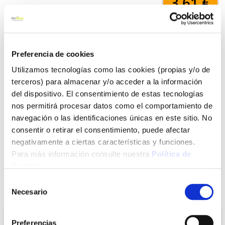
3,61 €
Añadir al carrito
Preferencia de cookies
Utilizamos tecnologías como las cookies (propias y/o de
terceros) para almacenar y/o acceder a la información
Click&Collect - Recogida gratis
Envío a domicilio:
del dispositivo. El consentimiento de estas tecnologías
en nuestras tiendas
5 días hábiles
nos permitirá procesar datos como el comportamiento de
navegación o las identificaciones únicas en este sitio. No
consentir o retirar el consentimiento, puede afectar
+ INFO
negativamente a ciertas características y funciones.
Para más información consulte nuestra
Política de
Cookies
.
LOCALIZA TU TIENDA MÁS CERCANA
Selección
También te puede interesar
Necesario
de
consentimiento
Preferencias