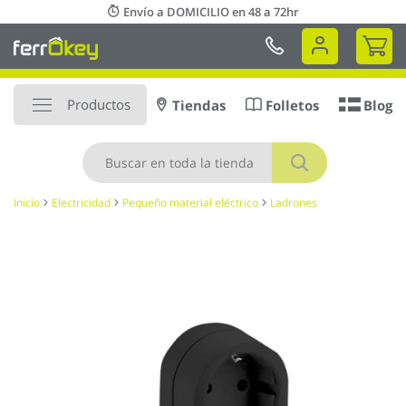
Ir
Envío a DOMICILIO en 48 a 72hr
al
Mi 
contenido
Productos
Tiendas
Folletos
Blog
Buscar
Inicio
Electricidad
Pequeño material eléctrico
Ladrones
Saltar
al
final
de
la
galería
de
imágenes