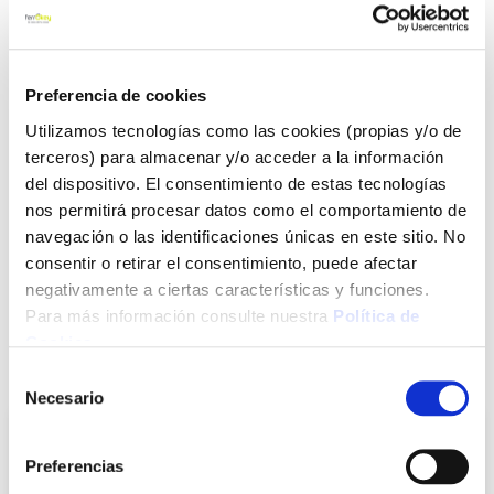
BLÍSTER.COLOR BLANCO.CON LA GARANTÍA DE GARZA
POWER.
Ver más
Preferencia de cookies
8,45 €
Utilizamos tecnologías como las cookies (propias y/o de
terceros) para almacenar y/o acceder a la información
del dispositivo. El consentimiento de estas tecnologías
Agotado
nos permitirá procesar datos como el comportamiento de
navegación o las identificaciones únicas en este sitio. No
Introduce tu e-mail y te avisaremos si el artículo vuelve a
consentir o retirar el consentimiento, puede afectar
estar disponible.
negativamente a ciertas características y funciones.
Avisarme
Para más información consulte nuestra
Política de
Cookies
.
También te puede interesar
Selección
Necesario
de
consentimiento
Preferencias