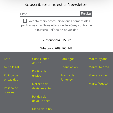
Subscríbete a nuestra Newsletter
Inscríbase
Enviar
a
nuestro
Acepto recibir comunicaciones comerciales
boletín
perfiladas y / o Newsletters de FerrOkey conforme
de
a nuestra
Política de privacidad
noticias:
Teléfono
914 815 681
Whatsapp
689 163 848
FAQ
Condiciones
Catálogos
Marca Kylate
de uso
Aviso legal
Financiación
Marca Kolorea
Política de
Política de
Acerca de
Marca Natuur
envíos
privacidad
Ferrokey
Marca Wesco
Derecho de
Política de
desistimiento
cookies
Política de
devoluciones
Mapa del sitio