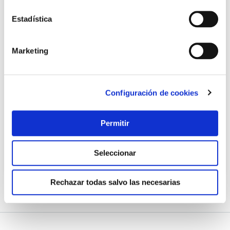
Estadística
Marketing
Adaptador industrial ip44 m2p+base2p+t famatel
Famatel
Configuración de cookies
13,85 €
Permitir
Seleccionar
Añadir al carrito
Rechazar todas salvo las necesarias