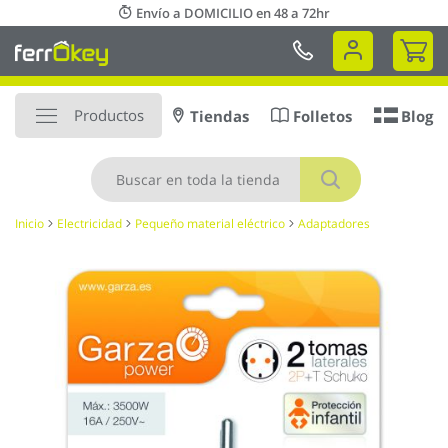
Ir
Envío a DOMICILIO en 48 a 72hr
al
Mi 
contenido
Productos
Tiendas
Folletos
Blog
Buscar
Inicio
Electricidad
Pequeño material eléctrico
Adaptadores
Saltar
al
final
de
la
galería
de
imágenes