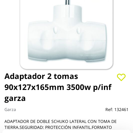
Saltar
Adaptador 2 tomas
al
90x127x165mm 3500w p/inf
comienzo
de
garza
la
galería
de
Garza
Ref:
132461
imágenes
ADAPTADOR DE DOBLE SCHUKO LATERAL CON TOMA DE
TIERRA.SEGURIDAD: PROTECCIÓN INFANTIL.FORMATO