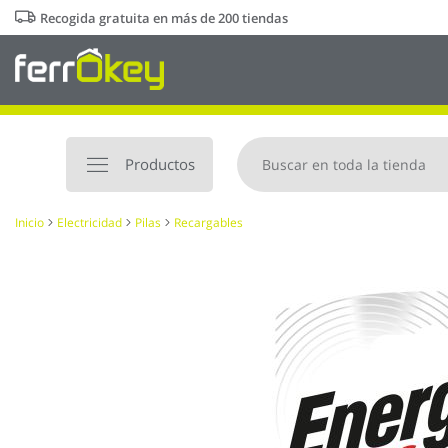
Ir
Recogida gratuita en más de 200 tiendas
al
contenido
Productos
Inicio
Electricidad
Pilas
Recargables
Saltar
al
final
de
la
galería
de
imágenes