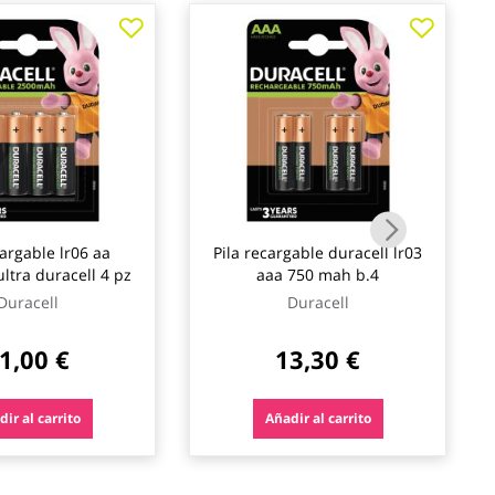
cargable lr06 aa
Pila recargable duracell lr03
tra duracell 4 pz
aaa 750 mah b.4
Duracell
Duracell
1,00 €
13,30 €
ir al carrito
Añadir al carrito