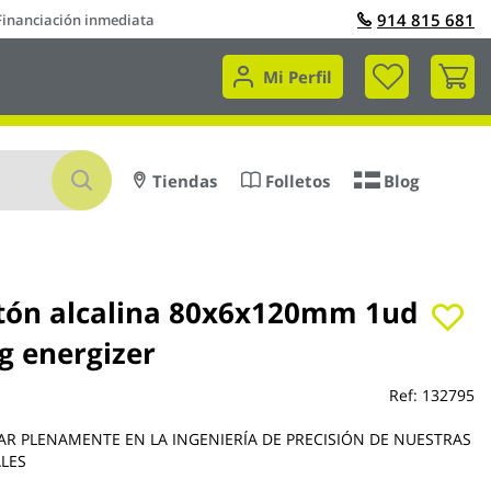
914 815 681
Financiación inmediata
Mi 
Mi Perfil
Buscar
Tiendas
Folletos
Blog
otón alcalina 80x6x120mm 1ud
g energizer
Ref:
132795
AR PLENAMENTE EN LA INGENIERÍA DE PRECISIÓN DE NUESTRAS
ALES