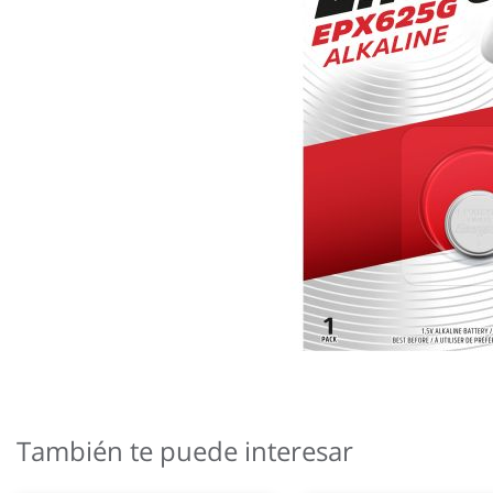
Saltar
al
comienzo
También te puede interesar
de
la