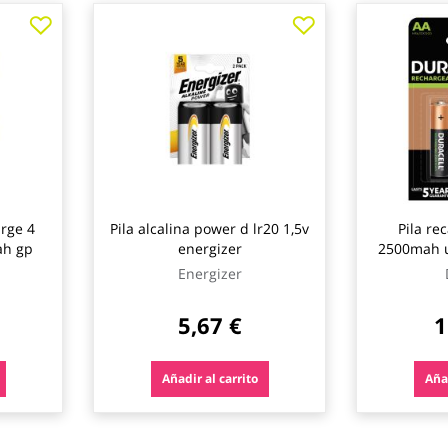
arge 4
Pila alcalina power d lr20 1,5v
Pila re
ah gp
energizer
2500mah ul
Energizer
5,67 €
1
Añadir al carrito
Añad