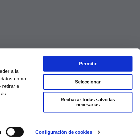
Permitir
eder a la
r datos como
Seleccionar
retirar el
más
Rechazar todas salvo las
necesarias
Precios válidos solo en la web, no en tienda
g
Configuración de cookies