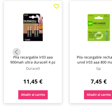
galería
de
imágenes
Pila recargable lr03 aaa
Pila recargable rech
900mah ultra duracell 4 pz
unid lr03 aaa 800 m
Duracell
Gp
11,45 €
7,45 €
Añadir al carrito
Añadir al carrito