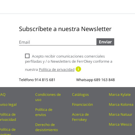
Subscríbete a nuestra Newsletter
Inscríbase
Enviar
a
nuestro
boletín
Acepto recibir comunicaciones comerciales
de
perfiladas y / o Newsletters de FerrOkey conforme a
noticias:
nuestra
Política de privacidad
Teléfono
914 815 681
Whatsapp
689 163 848
FAQ
Condiciones de
Catálogos
Marca Kylate
uso
Aviso legal
Financiación
Marca Kolorea
Política de
Política de
Acerca de
Marca Natuur
envíos
privacidad
Ferrokey
Marca Wesco
Derecho de
Política de
desistimiento
cookies