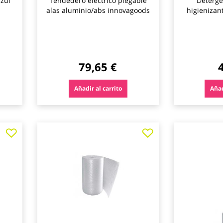
azul
Tendedero electrico plegable
Deterge
alas aluminio/abs innovagoods
higienizant
79,65 €
Añadir al carrito
Añad
Agregar
Agregar
Agregar
a
a
a
los
los
los
favoritos
favoritos
favoritos