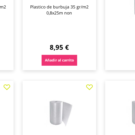
/m2
Plastico de burbuja 35 gr/m2
0,8x25m non
8,95 €
Añadir al carrito
Agregar
Agregar
a
a
los
los
favoritos
favoritos