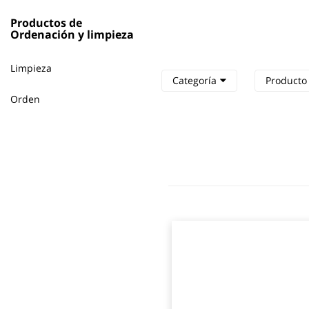
Productos de
Ordenación y limpieza
Limpieza
Categoría
Product
Orden
Agregar
a
los
favoritos