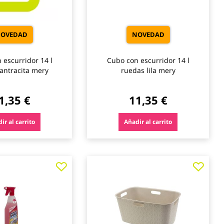
OVEDAD
NOVEDAD
 escurridor 14 l
Cubo con escurridor 14 l
antracita mery
ruedas lila mery
1,35 €
11,35 €
ir al carrito
Añadir al carrito
Agregar
Agre
a
a
los
los
favoritos
favo