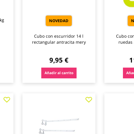
 kg
NOVEDAD
N
Cubo con escurridor 14 l
Cubo con
rectangular antracita mery
ruedas 
9,95 €
1
Añadir al carrito
Añad
Agregar
Agregar
a
a
los
los
favoritos
favoritos