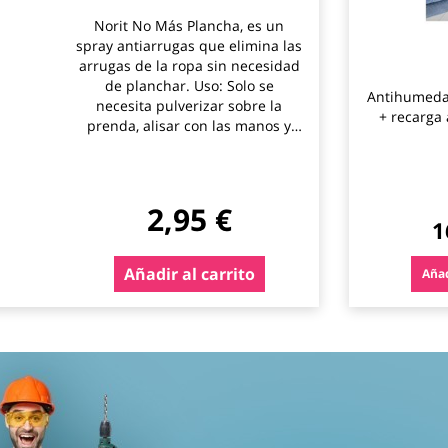
Norit No Más Plancha, es un
spray antiarrugas que elimina las
arrugas de la ropa sin necesidad
de planchar. Uso: Solo se
Antihumeda
necesita pulverizar sobre la
+ recarga
prenda, alisar con las manos y
dejar secar. Beneficios: Su
fórmula respetuosa no irrita la
piel y deja un aroma suave y
fresco. Aplicación: Ideal para
2,95 €
1
prendas recién lavadas o que
han estado en el armario, y
también para alisar cinturones y
Añadir al carrito
Añad
marcas en la ropa. Practicidad: Es
perfecto para quienes buscan
una solución rápida y sencilla
para mantener la ropa
impecable. Este producto ha
ganado popularidad por su
efectividad y facilidad de uso,
convirtiéndose en una opción
ideal para quienes no tienen