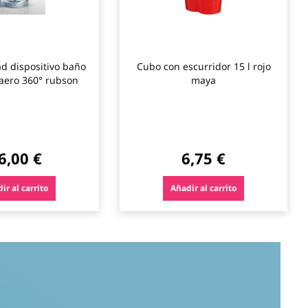
d dispositivo baño
Cubo con escurridor 15 l rojo
 aero 360° rubson
maya
6,00 €
6,75 €
ir al carrito
Añadir al carrito