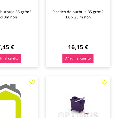
e burbuja 35 gr/m2
Plastico de burbuja 35 gr/m2
6x10m non
1,6 x 25 m non
7,45 €
16,15 €
ir al carrito
Añadir al carrito
Agregar
Agre
a
a
los
los
favoritos
favo