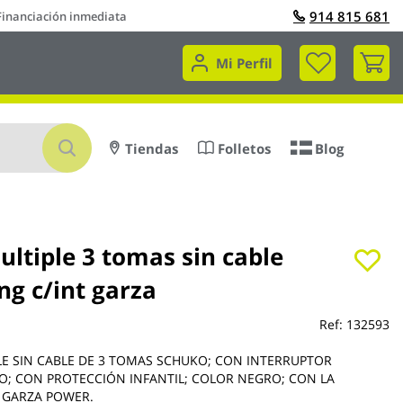
914 815 681
Financiación inmediata
Mi 
Mi Perfil
Buscar
Tiendas
Folletos
Blog
ltiple 3 tomas sin cable
ng c/int garza
Ref:
132593
LE SIN CABLE DE 3 TOMAS SCHUKO; CON INTERRUPTOR
; CON PROTECCIÓN INFANTIL; COLOR NEGRO; CON LA
 GARZA POWER.