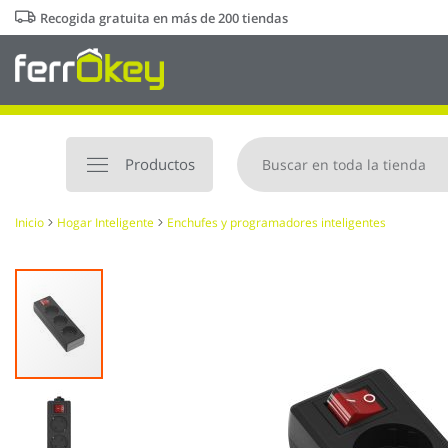
Ir
Recogida gratuita en más de 200 tiendas
al
contenido
Productos
Inicio
Hogar Inteligente
Enchufes y programadores inteligentes
Saltar
al
final
de
la
galería
de
imágenes