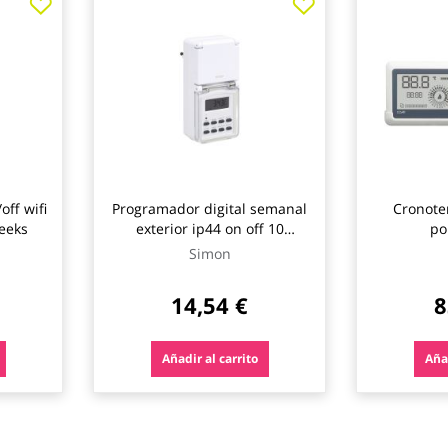
off wifi
Programador digital semanal
Cronote
eeks
exterior ip44 on off 10
po
programas-24h 7dias simon
Simon
14,54 €
8
Añadir al carrito
Añad