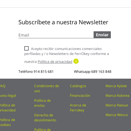
Subscríbete a nuestra Newsletter
Inscríbase
Enviar
a
nuestro
boletín
Acepto recibir comunicaciones comerciales
de
perfiladas y / o Newsletters de FerrOkey conforme a
noticias:
nuestra
Política de privacidad
Teléfono
914 815 681
Whatsapp
689 163 848
FAQ
Condiciones de
Catálogos
Marca Kylate
uso
Aviso legal
Financiación
Marca Kolorea
Política de
Política de
Acerca de
Marca Natuur
envíos
privacidad
Ferrokey
Marca Wesco
Derecho de
Política de
desistimiento
cookies
Política de