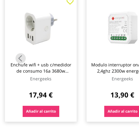
galería
de
imágenes
Enchufe wifi + usb c/medidor
Modulo interruptor on/
de consumo 16a 3680w
2,4ghz 2300w energ
energeeks
Energeeks
Energeeks
17,94 €
13,90 €
Añadir al carrito
Añadir al carrito