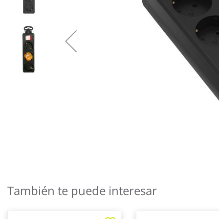
Saltar
al
También te puede interesar
comienzo
de
la