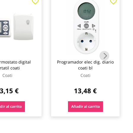
rmostato digital
Programador elec dig. diario
rtatil coati
coati bl
Coati
Coati
3,15 €
13,48 €
ir al carrito
Añadir al carrito