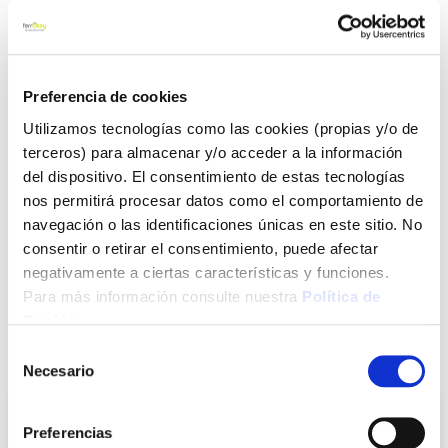
RETRACTILADO.COLOR BLANCO.CON LA GARANTÍA DE GARZA
POWER.
Ver más
Preferencia de cookies
7,60 €
Utilizamos tecnologías como las cookies (propias y/o de
terceros) para almacenar y/o acceder a la información
del dispositivo. El consentimiento de estas tecnologías
Agotado
nos permitirá procesar datos como el comportamiento de
Introduce tu e-mail y te avisaremos si el artículo vuelve a
navegación o las identificaciones únicas en este sitio. No
estar disponible.
consentir o retirar el consentimiento, puede afectar
negativamente a ciertas características y funciones.
Avisarme
Para más información consulte nuestra
Política de
Cookies
.
Selección
También te puede interesar
Necesario
de
consentimiento
Preferencias