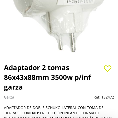
Saltar
Adaptador 2 tomas
al
86x43x88mm 3500w p/inf
comienzo
de
garza
la
galería
de
Garza
Ref:
132472
imágenes
ADAPTADOR DE DOBLE SCHUKO LATERAL CON TOMA DE
TIERRA.SEGURIDAD: PROTECCIÓN INFANTIL.FORMATO