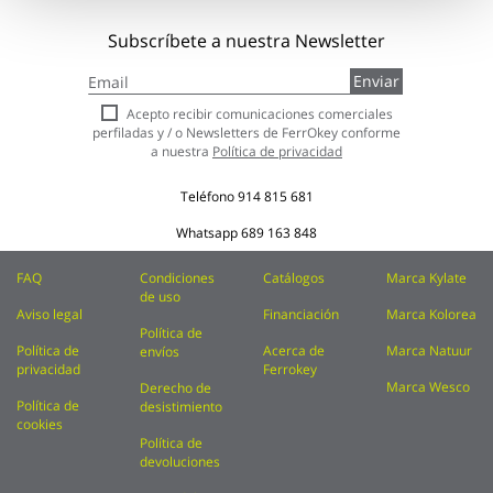
Subscríbete a nuestra Newsletter
Inscríbase
Enviar
a
nuestro
Acepto recibir comunicaciones comerciales
boletín
perfiladas y / o Newsletters de FerrOkey conforme
de
a nuestra
Política de privacidad
noticias:
Teléfono
914 815 681
Whatsapp
689 163 848
FAQ
Condiciones
Catálogos
Marca Kylate
de uso
Aviso legal
Financiación
Marca Kolorea
Política de
Política de
Acerca de
Marca Natuur
envíos
privacidad
Ferrokey
Marca Wesco
Derecho de
Política de
desistimiento
cookies
Política de
devoluciones