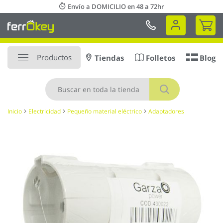
Ir
Envío a DOMICILIO en 48 a 72hr
al
Mi 
contenido
Productos
Tiendas
Folletos
Blog
Buscar
Inicio
Electricidad
Pequeño material eléctrico
Adaptadores
Saltar
al
final
de
la
galería
de
imágenes