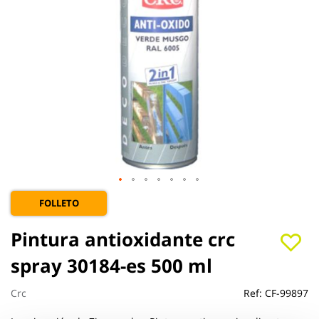
Saltar
FOLLETO
al
comienzo
Pintura antioxidante crc
de
la
spray 30184-es 500 ml
galería
de
Crc
Ref:
CF-99897
imágenes