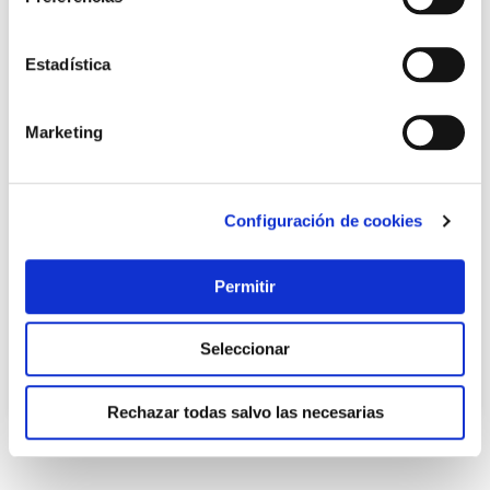
Estadística
Marketing
TOP VENTAS
Configuración de cookies
Esmalte antioxidante oxiron liso brillo 4 l verde carruaje
titan
Permitir
Titan
76,21 €
Seleccionar
Añadir al carrito
Rechazar todas salvo las necesarias