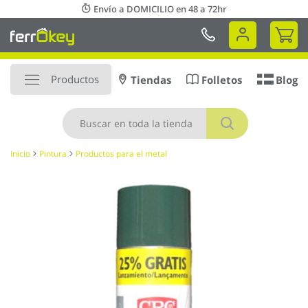
Ir
Envío a DOMICILIO en 48 a 72hr
al
Mi 
contenido
Productos
Tiendas
Folletos
Blog
Buscar
Inicio
Pintura
Productos para el metal
Saltar
al
final
de
la
galería
de
imágenes