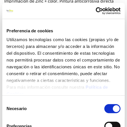
Imprimación de Zinc + color. Pintura anticorrosiva directa
sobre el óxido. Barrera de protección por pasivado de metal.
Todo en una sola capa. Fácil de aplicar. Larga protección
anticorrosión. Secado rápido.
Ver más
Preferencia de cookies
Utilizamos tecnologías como las cookies (propias y/o de
9,85 €
terceros) para almacenar y/o acceder a la información
del dispositivo. El consentimiento de estas tecnologías
nos permitirá procesar datos como el comportamiento de
Agotado
navegación o las identificaciones únicas en este sitio. No
consentir o retirar el consentimiento, puede afectar
Introduce tu e-mail y te avisaremos si el artículo vuelve a
estar disponible.
negativamente a ciertas características y funciones.
Para más información consulte nuestra
Política de
Avisarme
Cookies
.
Selección
También te puede interesar
Necesario
de
consentimiento
Preferencias