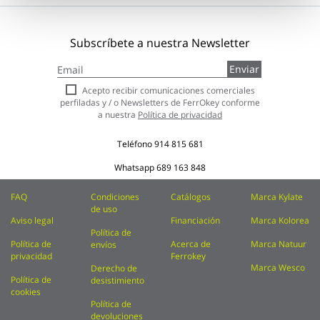
Subscríbete a nuestra Newsletter
Inscríbase
Enviar
a
nuestro
Acepto recibir comunicaciones comerciales
boletín
perfiladas y / o Newsletters de FerrOkey conforme
de
a nuestra
Política de privacidad
noticias:
Teléfono
914 815 681
Whatsapp
689 163 848
FAQ
Condiciones
Catálogos
Marca Kylate
de uso
Aviso legal
Financiación
Marca Kolorea
Política de
Política de
Acerca de
Marca Natuur
envíos
privacidad
Ferrokey
Marca Wesco
Derecho de
Política de
desistimiento
cookies
Política de
devoluciones