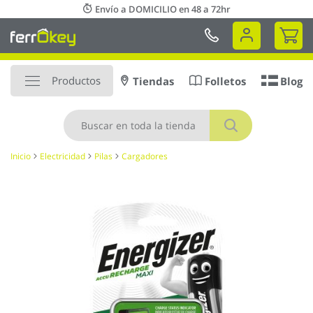
Ir
Envío a DOMICILIO en 48 a 72hr
al
Mi 
contenido
Productos
Tiendas
Folletos
Blog
Buscar
Inicio
Electricidad
Pilas
Cargadores
Saltar
al
final
de
la
galería
de
imágenes