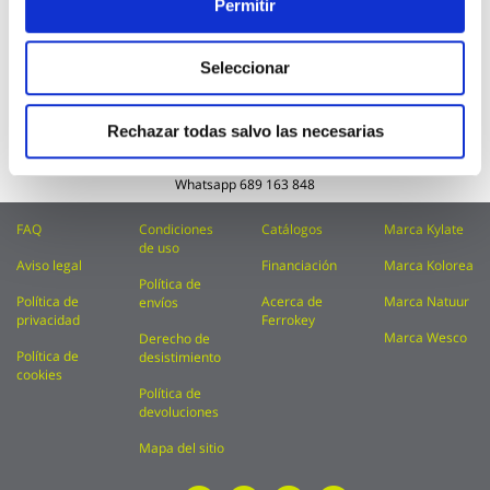
Permitir
Inscríbase
Enviar
a
nuestro
Acepto recibir comunicaciones comerciales
Seleccionar
boletín
perfiladas y / o Newsletters de FerrOkey conforme
de
a nuestra
Política de privacidad
noticias:
Rechazar todas salvo las necesarias
Teléfono
914 815 681
Whatsapp
689 163 848
FAQ
Condiciones
Catálogos
Marca Kylate
de uso
Aviso legal
Financiación
Marca Kolorea
Política de
Política de
Acerca de
Marca Natuur
envíos
privacidad
Ferrokey
Marca Wesco
Derecho de
Política de
desistimiento
cookies
Política de
devoluciones
Mapa del sitio