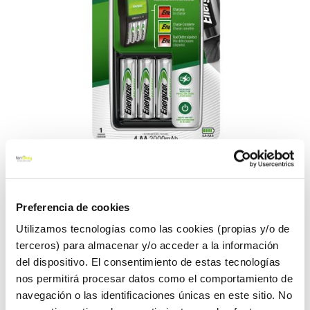
Saltar
Cargador pila energia
al
208x105x75mm energizer
comienzo
Preferencia de cookies
de
la
Energizer
Ref:
132853
Utilizamos tecnologías como las cookies (propias y/o de
galería
terceros) para almacenar y/o acceder a la información
de
LA PILA RECARGABLE LE PROPORCIONA ENERGÍA FIABLE Y AL
del dispositivo. El consentimiento de estas tecnologías
imágenes
MISMO TIEMPO AHORRA DINERO Y REDUCE RESIDUOS AL
nos permitirá procesar datos como el comportamiento de
TENER QUE CAMBIAR MENOS PILAS. LA PRIMERA PILA
navegación o las identificaciones únicas en este sitio. No
RECARGABLE FABRICADA CON PILAS RECICLADAS. 4% DE